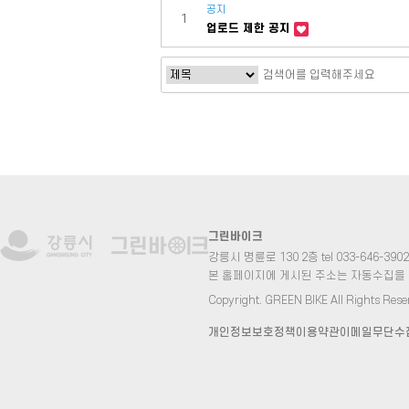
공지
1
업로드 제한 공지
그린바이크
강릉시 명륜로 130 2층 tel 033-646-3902 fa
본 홈페이지에 게시된 주소는 자동수집을
Copyright. GREEN BIKE All Rights Rese
개인정보보호정책
이용약관
이메일무단수