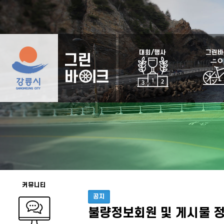
대회/행사
그린바
커뮤니티
공지
불량정보회원 및 게시물 