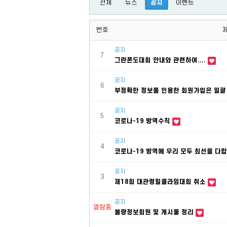
전체
뉴스
공지
이벤트
번호
공지
7
그란폰도대회 안내와 관련하여....
공지
6
부정확한 정보를 인용한 회원가입은 일괄
공지
5
코로나-19 방역수칙
공지
4
코로나-19 방역에 우리 모두 최선을 다
공지
3
제18회 대관령힐클라임대회 취소
공지
열람중
불량정보회원 및 게시물 정리