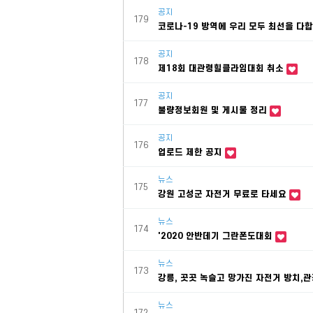
공지
179
코로나-19 방역에 우리 모두 최선을 다
공지
178
제18회 대관령힐클라임대회 취소
공지
177
불량정보회원 및 게시물 정리
공지
176
업로드 제한 공지
뉴스
175
강원 고성군 자전거 무료로 타세요
뉴스
174
'2020 안반데기 그란폰도대회
뉴스
173
강릉, 곳곳 녹슬고 망가진 자전거 방치,
뉴스