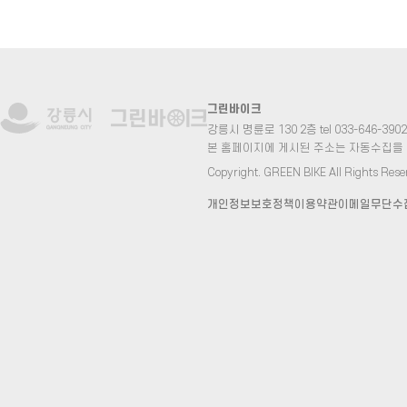
그린바이크
강릉시 명륜로 130 2층 tel 033-646-3902 fa
본 홈페이지에 게시된 주소는 자동수집을
Copyright. GREEN BIKE All Rights Rese
개인정보보호정책
이용약관
이메일무단수