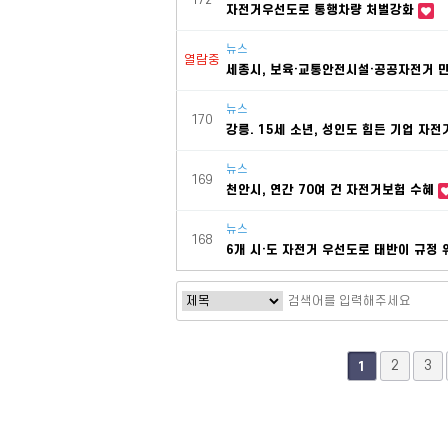
172
자전거우선도로 통행차량 처벌강화
뉴스
열람중
세종시, 보육·교통안전시설·공공자전거 
뉴스
170
강릉. 15세 소년, 성인도 힘든 기업 자
뉴스
169
천안시, 연간 70여 건 자전거보험 수혜
뉴스
168
6개 시·도 자전거 우선도로 태반이 규정
맨끝
2
3
1