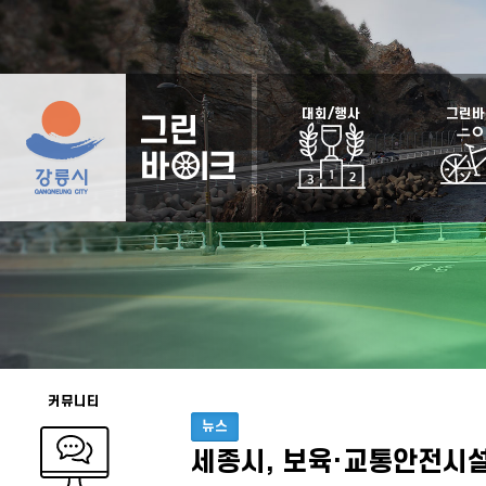
대회/행사
그린바
커뮤니티
뉴스
세종시, 보육·교통안전시