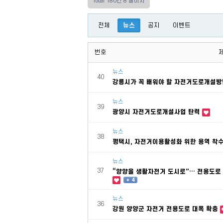
Total 180건
8 페이지
전체
뉴스
공지
이벤트
번호
뉴스
40
강릉시가 꼭 배워야 할 자전거도로개설
뉴스
39
광양시 자전거도로개설사업 탄력
뉴스
38
평택시, 자전거이용활성화 위한 용역 착
뉴스
37
“양양을 생활자전거 도시로”… 전용도로 
+ 4
뉴스
36
강원 양양군 자전거 전용도로 대폭 확충