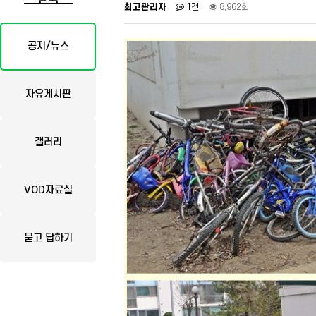
최고관리자
1건
8,962회
공지/뉴스
자유게시판
갤러리
VOD자료실
묻고 답하기