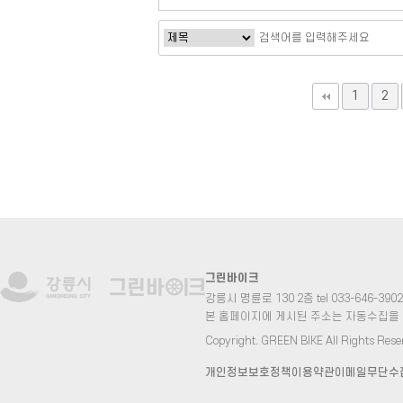
맨끝
1
2
그린바이크
강릉시 명륜로 130 2층 tel 033-646-3902 fa
본 홈페이지에 게시된 주소는 자동수집을
Copyright. GREEN BIKE All Rights Rese
개인정보보호정책
이용약관
이메일무단수