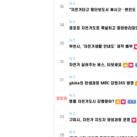
뉴스
35
"자전거타고 횡단보도서 車사고…본인도
뉴스
34
경포호 자전거도로 폭넓히고 중앙분리대
뉴스
33
부천시, '자전거생활 안내도' 제작 배부
뉴스
32
자전거 실어주는 버스, 타보세요
뉴스
31
gbike의 탄생과정 MBC 강원365 방영
뉴스
열람중
명품 자전거도시 강릉맞아?
+ 1
뉴스
29
구미시, 자전거 지도자 양성과정 운영
뉴스
28