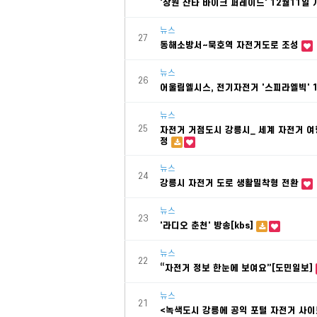
'창원 산타 바이크 퍼레이드' 12월11일
뉴스
27
동해소방서~묵호역 자전거도로 조성
뉴스
26
어울림엘시스, 전기자전거 '스피라엘빅' 
뉴스
25
자전거 거점도시 강릉시_ 세계 자전거 여
정
뉴스
24
강릉시 자전거 도로 생활밀착형 전환
뉴스
23
'라디오 춘천' 방송[kbs]
뉴스
22
“자전거 정보 한눈에 보여요”[도민일보]
뉴스
21
<녹색도시 강릉에 공익 포털 자전거 사이