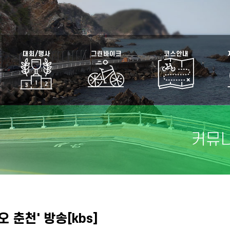
대회/행사
그린바이크
코스안내
커뮤
오 춘천' 방송[kbs]