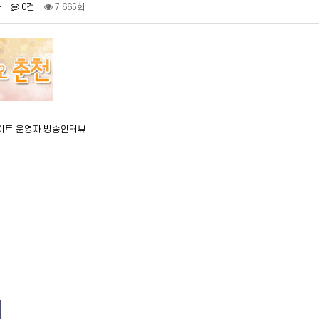
자
0건
7,665회
사이트 운영자 방송인터뷰