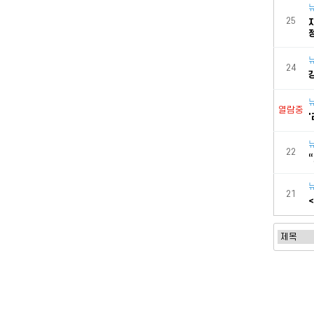
25
24
열람중
'
22
21
처음
맨끝