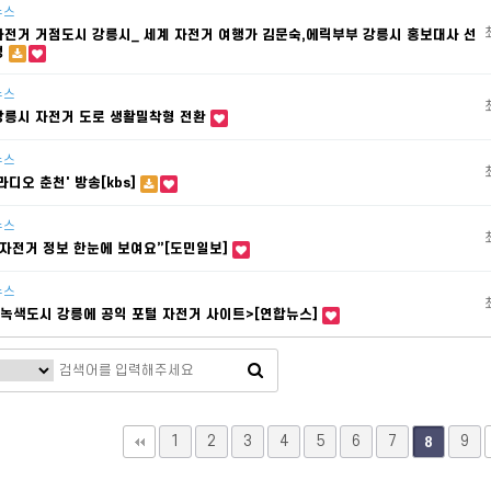
뉴스
자전거 거점도시 강릉시_ 세계 자전거 여행가 김문숙,에릭부부 강릉시 홍보대사 선
정
뉴스
강릉시 자전거 도로 생활밀착형 전환
뉴스
라디오 춘천' 방송[kbs]
뉴스
“자전거 정보 한눈에 보여요”[도민일보]
뉴스
<녹색도시 강릉에 공익 포털 자전거 사이트>[연합뉴스]
1
2
3
4
5
6
7
9
8