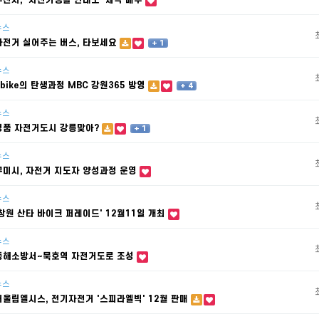
부천시, '자전거생활 안내도' 제작 배부
뉴스
자전거 실어주는 버스, 타보세요
+ 1
뉴스
gbike의 탄생과정 MBC 강원365 방영
+ 4
뉴스
명품 자전거도시 강릉맞아?
+ 1
뉴스
구미시, 자전거 지도자 양성과정 운영
뉴스
'창원 산타 바이크 퍼레이드' 12월11일 개최
뉴스
동해소방서~묵호역 자전거도로 조성
뉴스
어울림엘시스, 전기자전거 '스피라엘빅' 12월 판매