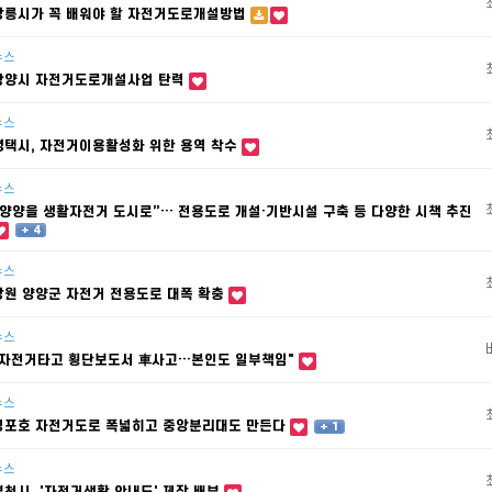
강릉시가 꼭 배워야 할 자전거도로개설방법
뉴스
광양시 자전거도로개설사업 탄력
뉴스
평택시, 자전거이용활성화 위한 용역 착수
뉴스
“양양을 생활자전거 도시로”… 전용도로 개설·기반시설 구축 등 다양한 시책 추진
+ 4
뉴스
강원 양양군 자전거 전용도로 대폭 확충
뉴스
"자전거타고 횡단보도서 車사고…본인도 일부책임"
뉴스
경포호 자전거도로 폭넓히고 중앙분리대도 만든다
+ 1
뉴스