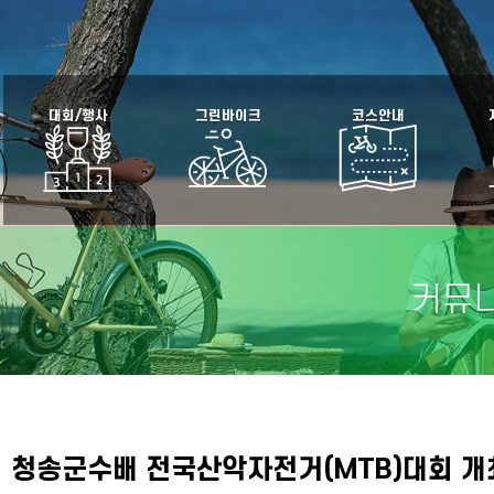
대회/행사
그린바이크
코스안내
커뮤
 청송군수배 전국산악자전거(MTB)대회 개