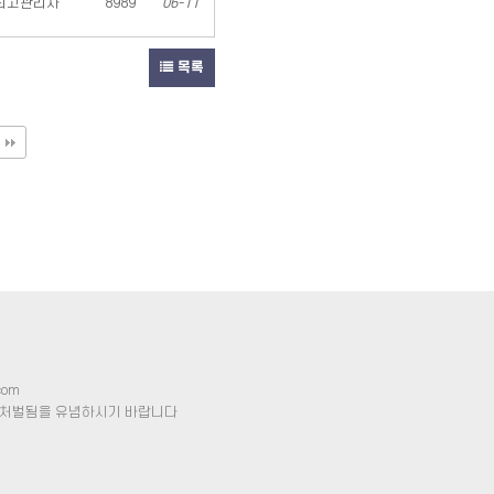
최고관리자
8989
06-11
목록
com
 처벌됨을 유념하시기 바랍니다