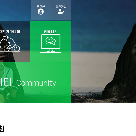
로그인
회원가입
자전거마니아
커뮤니티
니티
Community
최