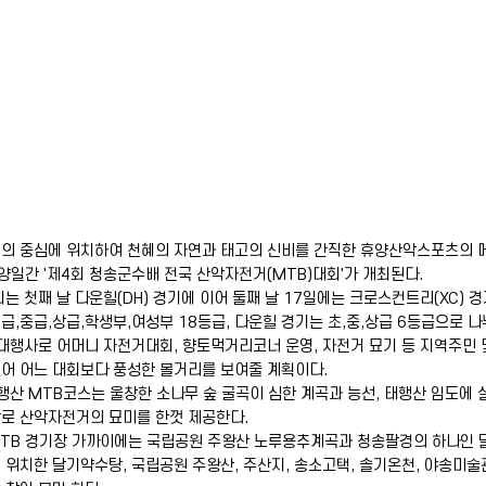
 중심에 위치하여 천혜의 자연과 태고의 신비를 간직한 휴양산악스포츠의 메
양일간 '제4회 청송군수배 전국 산악자전거(MTB)대회'가 개최된다.
는 첫째 날 다운힐(DH) 경기에 이어 둘째 날 17일에는 크로스컨트리(XC) 
급,중급,상급,학생부,여성부 18등급, 다운힐 경기는 초,중,상급 6등급으로 
대행사로 어머니 자전거대회, 향토먹거리코너 운영, 자전거 묘기 등 지역주민 
어 어느 대회보다 풍성한 볼거리를 보여줄 계획이다.
산 MTB코스는 울창한 소나무 숲 굴곡이 심한 계곡과 능선, 태행산 임도에
로 산악자전거의 묘미를 한껏 제공한다.
TB 경기장 가까이에는 국립공원 주왕산 노루용추계곡과 청송팔경의 하나인 
 위치한 달기약수탕, 국립공원 주왕산, 주산지, 송소고택, 솔기온천, 야송미술