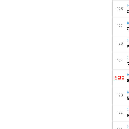
128
127
126
125
열람중
123
122