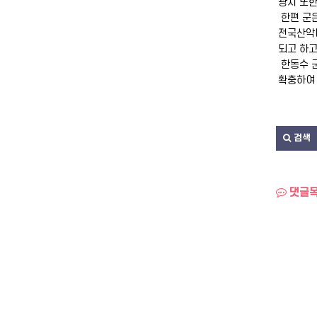
광지 또한
한편 군은
전국산악마
되고 하고
한동수 군
확충하여 
검색
댓글