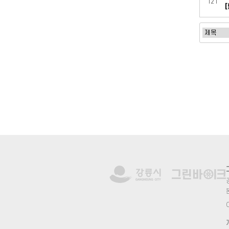
121
처음
맨끝
강
C