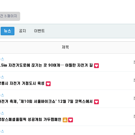
0건
3 페이지
뉴스
공지
이벤트
제목
뉴스
3.5㎞ 자전거도로에 끊기는 곳 90여개… 아찔한 자전거 길
뉴스
강릉시 자전거 거점도시 육성
뉴스
자전거 축제, ‘제10회 서울바이크쇼’ 12월 7일 코엑스에서
뉴스
평창스페셜올림픽 성공개최 가두캠페인
뉴스