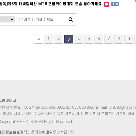
[필독]제5회 태백함백산 MTB 연합라이딩대회 모습 담아가세요.
+ 4
1
2
4
5
6
7
8
9
3
그린바이크
릉시 명륜로 130 2층 tel 033-646-3902 fax 033 823 9697 E-mail : tr2896@naver.
본 홈페이지에 게시된 주소는 자동수집을 거부하며, 이를 위반시 정보통신망법에 의해
opyright. GREEN BIKE All Rights Reserved.
개인정보보호정책
이용약관
이메일무단수집거부