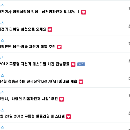
뉴스
자전거株 깜짝실적에 강세，삼천리자전거 5.48% ↑
뉴스
자전거 라이딩 화천으로 오세요
뉴스
위험천만 음주·과속 자전거 처벌 추진
뉴스
'2012 구룡령 자전거 페스티벌 사진 전송종료
+ 1
뉴스
제4회 청송군수배 전국산악자전거(MTB)대회 개최
뉴스
창원시, ‘사랑의 리폼자전거 사업’ 추진
뉴스
6월 23일 2012 구룡령 힐클라임 페스티벌
뉴스