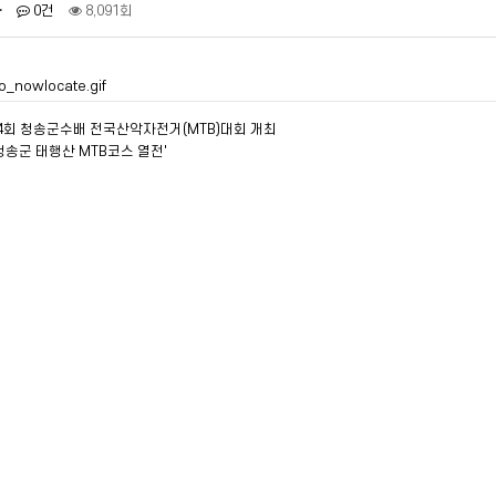
자
0건
8,091회
4회 청송군수배 전국산악자전거(MTB)대회 개최
일 청송군 태행산 MTB코스 열전'