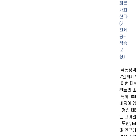
회를
개최
한다.
(사
진제
공=
청송
군
청)
낙동정맥의
7일까지 
이번 대회
컨트리 초
특히, 부
비되어 있
청송 태행
는 그야말
또한, M
며 인근에