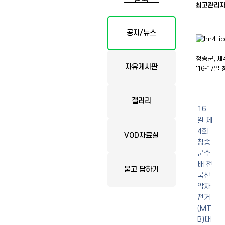
최고관리
공지/뉴스
청송군, 제
자유게시판
'16-17
갤러리
16
일 제
4회
VOD자료실
청송
군수
배 전
묻고 답하기
국산
악자
전거
(MT
B)대