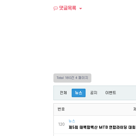
댓글목록
Total 180건
4 페이지
전체
뉴스
공지
이벤트
번호
뉴스
120
제5회 태백함백산 MTB 연합라이딩 대