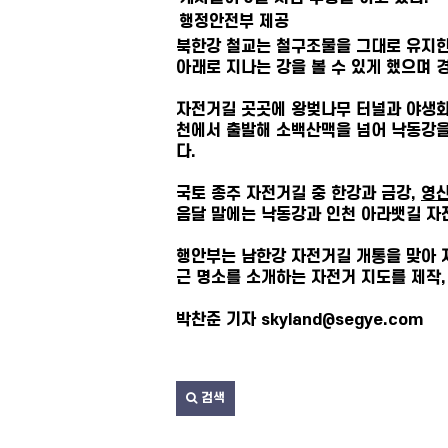
행정안전부 제공
북한강 철교는 철구조물을 그대로 유지한
아래로 지나는 강을 볼 수 있게 했으며 
자전거길 곳곳에 왕벚나무 터널과 야생화
천에서 출발해 소백산맥을 넘어 낙동강을
다.
국토 종주 자전거길 중 한강과 금강,
영
음달 말에는 낙동강과 인천 아라뱃길 자
행안부는 남한강 자전거길 개통을 맞아 
근 명소를 소개하는 자전거 지도를 제작,
박찬준 기자 skyland@segye.com
검색