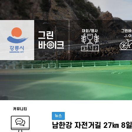
대회/행사
그린바
커뮤니티
뉴스
남한강 자전거길 27㎞ 8일