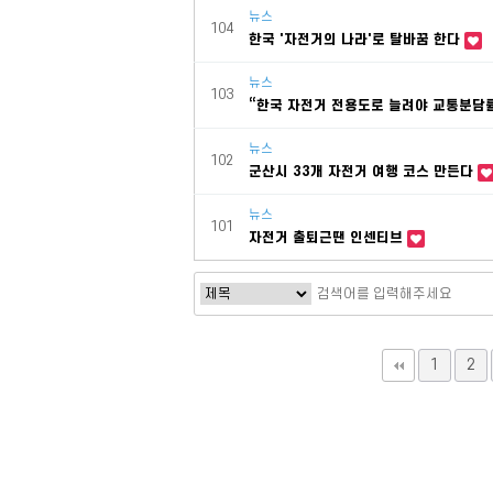
뉴스
104
한국 '자전거의 나라'로 탈바꿈 한다
뉴스
103
“한국 자전거 전용도로 늘려야 교통분담률
뉴스
102
군산시 33개 자전거 여행 코스 만든다
뉴스
101
자전거 출퇴근땐 인센티브
맨끝
1
2