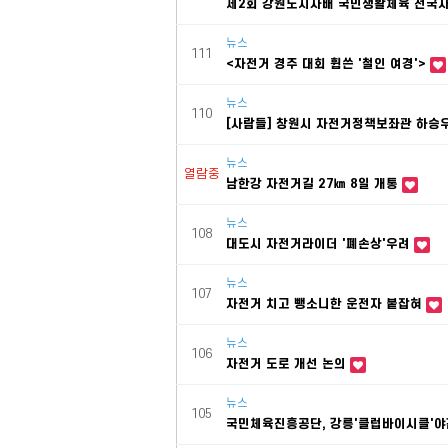
제2회 강원도지사배 국민생활체육 전국
뉴스
111
<자전거 경주 대회 휩쓴 '철인 여경'>
뉴스
110
[사람들] 창원시 자전거정책보좌관 하승
뉴스
열람중
남한강 자전거길 27㎞ 8일 개통
뉴스
108
대도시 자전거라이더 '폐손상'우려
뉴스
107
자전거 치고 뺑소니한 운전자 붙잡혀
뉴스
106
자전거 도로 개선 논의
뉴스
105
국민체육진흥공단, 강릉'클럽바이시클'