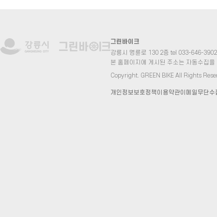
그린바이크
강릉시 명륜로 130 2층 tel 033-646-3902 fa
본 홈페이지에 게시된 주소는 자동수집을
Copyright. GREEN BIKE All Rights Rese
개인정보보호정책
이용약관
이메일무단수