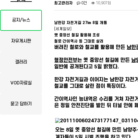
최고관리자
0건
10,907회
공지/뉴스
남한강 자전거길 27㎞ 8일 개통
[세계일보]
옛 중앙선 철길 활용해 조성
자유게시판
철로·간이역사 등 그대로 살려
버려진 철로와 철교를 활용해 만든
남한
행정안전부
는 옛 중앙선 철길에 만든
남
갤러리
일반에 공개된다고 5일 밝혔다.
한강 자전거길과 이어지는 남한강 자전거
VOD자료실
철교를 그대로 살린 점이 특징이다.
간이역사인 능내역은 수리를 거쳐 자전거
묻고 답하기
은 정밀 안전진단을 벌인 뒤 터널 안에 
오는 8일 옛 중앙선 철길에 만든 남양
계자들이 5일 시범 주행을 하고 있다.