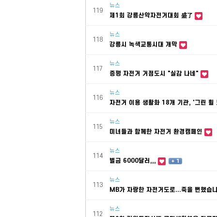
뉴스
119
제1회 강릉산악자전거대회 盛了
뉴스
118
강릉시 녹색교통시대 개막
뉴스
117
증평 자전거 거점도시 "실감 나네"
뉴스
116
자전거 이용 생활화 18개 기관, '그린 휠
뉴스
115
미녀들과 함께한 자전거 환경캠페인
뉴스
114
벌금 6000달러,,,
+ 1
뉴스
113
MB가 자랑한 자전거도로...죽을 뻔했습
뉴스
112