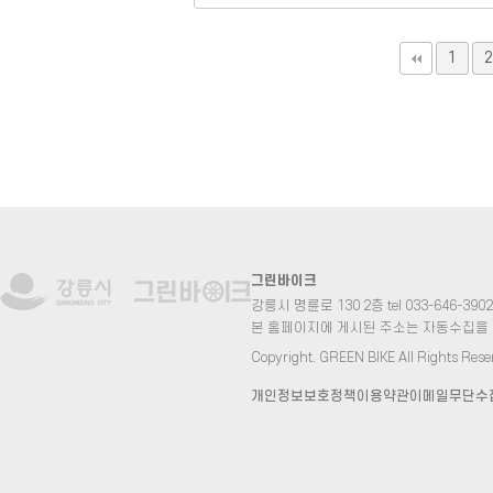
맨끝
1
2
그린바이크
강릉시 명륜로 130 2층 tel 033-646-3902 fa
본 홈페이지에 게시된 주소는 자동수집을
Copyright. GREEN BIKE All Rights Rese
개인정보보호정책
이용약관
이메일무단수