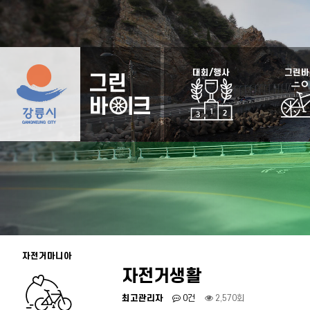
대회/행사
그린바
자전거마니아
자전거생활
최고관리자
0건
2,570회