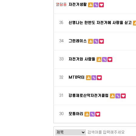
열람중
자전거생활
35
신명나는 한반도 자전거에 사랑을 싣고
34
그린레이스
33
자전거와 사람들
32
MTB닥터
31
강릉제로산악자전거클럽
30
모퉁아리