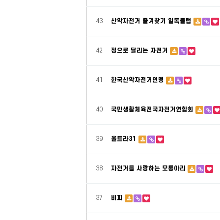
43
산악자전거 즐겨찾기 일독클럽
42
정으로 달리는 자전거
41
한국산악자전거연맹
40
국민생활체육전국자전거연합회
39
울트라31
38
자전거를 사랑하는 모퉁아리
37
비피