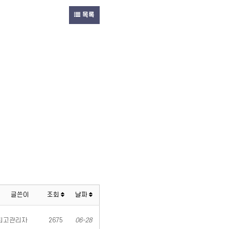
목록
글쓴이
조회
날짜
최고관리자
2675
06-28