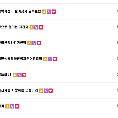
산악자전거 즐겨찾기 일독클럽
정으로 달리는 자전거
한국산악자전거연맹
국민생활체육전국자전거연합회
울트라31
자전거를 사랑하는 모퉁아리
비피