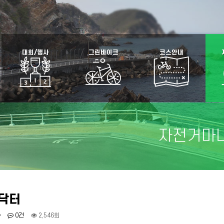
대회/행사
그린바이크
코스안내
자전거마
B닥터
자
0건
2,546회