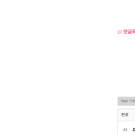
댓글
Total 11
번호
44