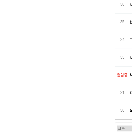
36
35
34
33
열람중
31
30