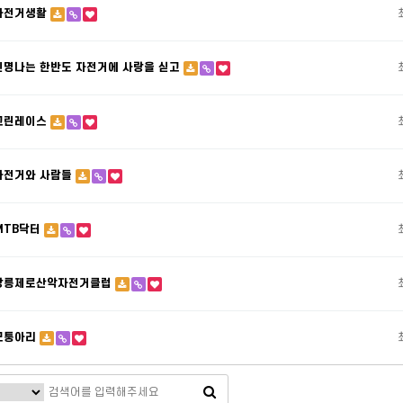
자전거생활
신명나는 한반도 자전거에 사랑을 싣고
그린레이스
자전거와 사람들
MTB닥터
강릉제로산악자전거클럽
모퉁아리