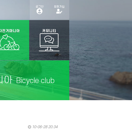
로그인
회원가입
자전거마니아
커뮤니티
니아
Bicycle club
10-06-28 20:34