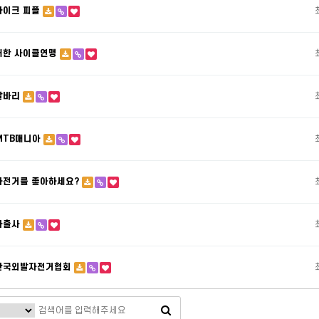
바이크 피플
대한 사이클연맹
발바리
MTB매니아
자전거를 좋아하세요?
자출사
한국외발자전거협회