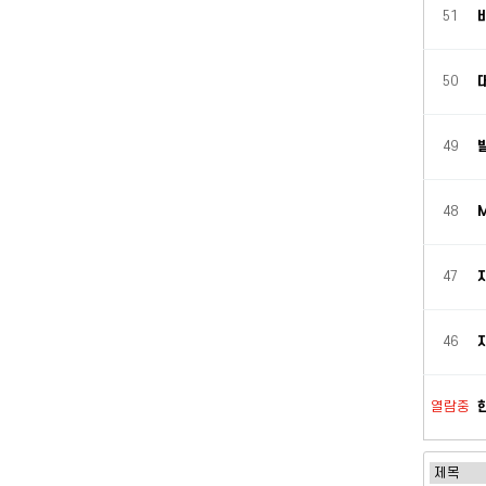
51
50
49
48
47
46
열람중