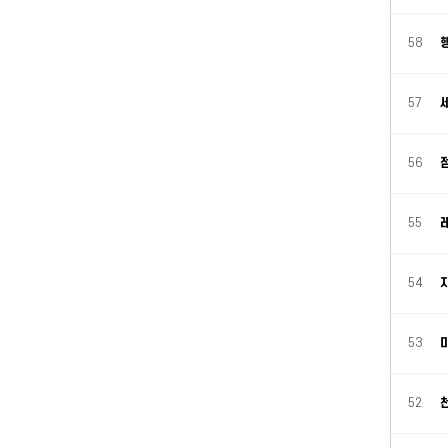
58
57
56
55
54
53
52