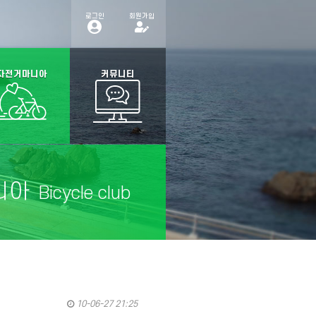
로그인
회원가입
자전거마니아
커뮤니티
니아
Bicycle club
10-06-27 21:25