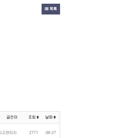
목록
글쓴이
조회
날짜
최고관리자
2771
06-27