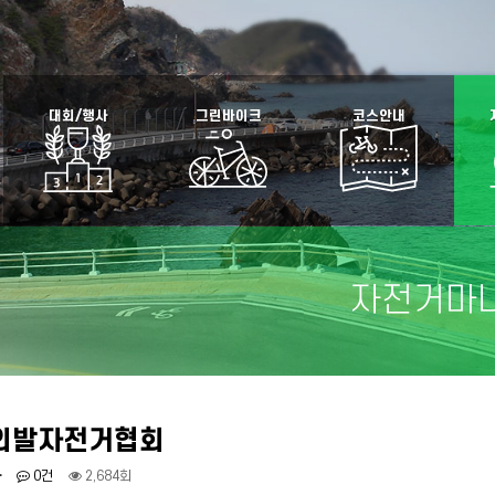
대회/행사
그린바이크
코스안내
자전거마
외발자전거협회
자
0건
2,684회