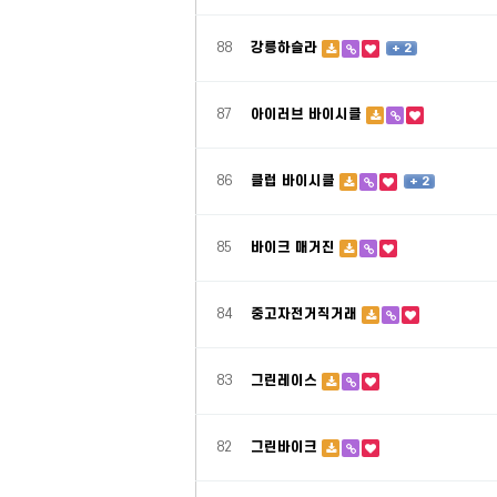
88
강릉하슬라
+ 2
87
아이러브 바이시클
86
클럽 바이시클
+ 2
85
바이크 매거진
84
중고자전거직거래
83
그린레이스
82
그린바이크