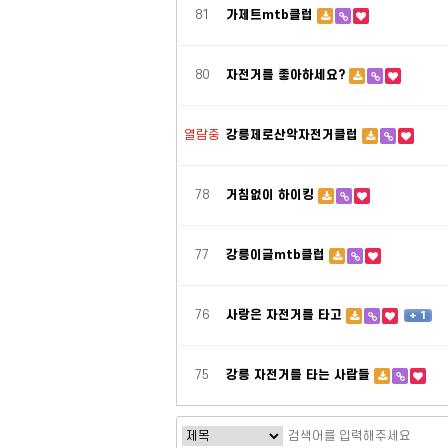
81
가제트mtb클럽
80
자전거를 좋아하세요?
열람중
강릉제로산악자전거클럽
78
거침없이 하이킹
77
강릉이글mtb클럽
76
사랑은 자전거를 타고
+ 1
75
강릉 자전거를 타는 사람들