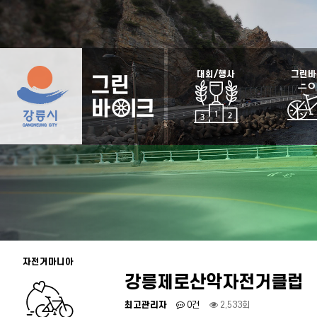
대회/행사
그린바
자전거마니아
강릉제로산악자전거클럽
최고관리자
0건
2,533회