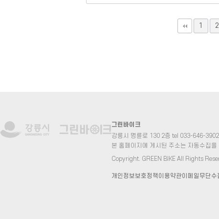
맨끝
1
2
그린바이크
강릉시 명륜로 130 2층 tel 033-646-3902 fa
본 홈페이지에 게시된 주소는 자동수집을
Copyright. GREEN BIKE All Rights Rese
개인정보보호정책
이용약관
이메일무단수